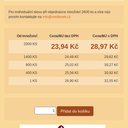
Pro individuální slevu při objednávce množství 2600 ks a více nás
prosím kontaktujte na
info@svettasek.cz
Od množství
Cena/MJ bez DPH
Cena/MJ s DPH
2000 KS
23,94 Kč
28,97 Kč
1400 KS
24,48 Kč
29,62 Kč
800 KS
25,02 Kč
30,27 Kč
400 KS
25,56 Kč
30,92 Kč
1 KS
26,90 Kč
32,55 Kč